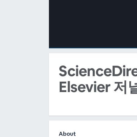
00:00
/
00:00
ScienceD
Elsevier
About