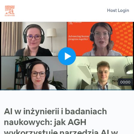
Host Login
00:00
AI w inżynierii i badaniach
naukowych: jak AGH
wykorzystuje narzędzia AI w