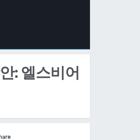
안: 엘스비어
hare